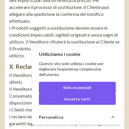
dell'importo pari alla differenza di prezzo. Per
accelerare il processo di sostituzione, il Cliente può
allegare alla spedizione la conferma del bonifico
effettuato.
I Prodotti soggetti a sostituzione devono essere in
condizioni impeccabili, sigillati originali e senza segni di
utilizzo. Il Venditore rifiuterà la sostituzione al Cliente se
il Prodotto è danneggiato, aperto o presenta segni di
Utilizziamo i cookie
utilizzo.
Questo sito web utilizza i cookie per
X. Reclami sui Prodotti per garanzia
migliorare l'esperienza complessiva
dell'utente.
Il Venditore si impegna a consegnare il Prodotto privo di
difetti.
Solo essenziali
Il Venditore è responsabile nei confronti del Cliente
Consumatore per difetti del Prodotto secondo le
Accetta tutti
disposizioni degli articoli 556–576 del Codice Civile. Per
i Clienti che sono Imprenditori, la garanzia è esclusa.
I reclami derivanti dalla violazione dei diritti del Cliente
Personalizza
garantiti legalmente o ai sensi del presente Regolamento